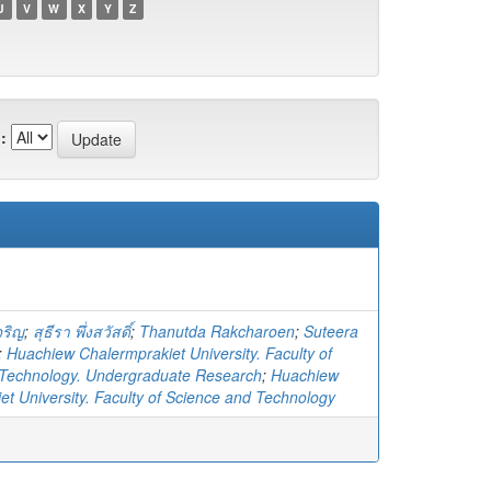
U
V
W
X
Y
Z
:
จริญ
;
สุธีรา พึ่งสวัสดิ์
;
Thanutda Rakcharoen
;
Suteera
;
Huachiew Chalermprakiet University. Faculty of
 Technology. Undergraduate Research
;
Huachiew
et University. Faculty of Science and Technology