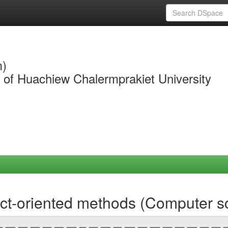
m)
y of Huachiew Chalermprakiet University
ct-oriented methods (Computer s