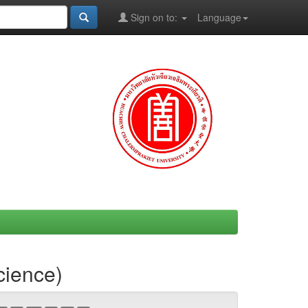
Sign on to:
Language
cience)