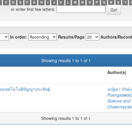
C
D
E
F
G
H
I
J
K
L
M
N
O
P
Q
R
S
T
or enter first few letters:
In order:
Results/Page
Authors/Record
Showing results 1 to 1 of 1
Author(s)
้วยเทคโนโลยีปัญญาประดิษฐ์
ธนัฐดา รักษ์เ
Puengsawad
Science and
Chalermpraki
Showing results 1 to 1 of 1