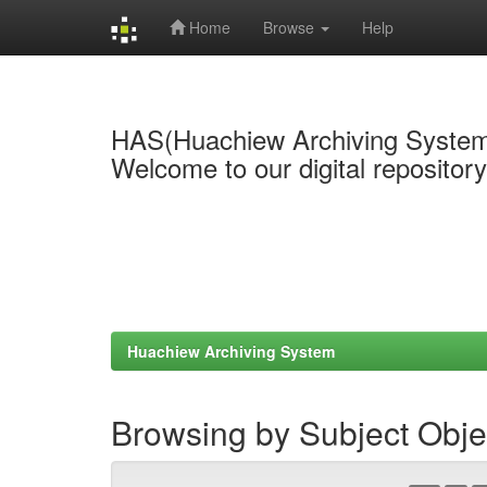
Home
Browse
Help
Skip
navigation
HAS(Huachiew Archiving Syste
Welcome to our digital repositor
Huachiew Archiving System
Browsing by Subject Obje