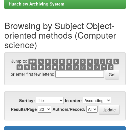
Huachiew Archiving System
Browsing by Subject Object-
oriented methods (Computer
science)
Jump to:
0-9
A
B
C
D
E
F
G
H
I
J
K
L
M
N
O
P
Q
R
S
T
U
V
W
X
Y
Z
or enter first few letters:
Sort by:
In order:
Results/Page
Authors/Record: