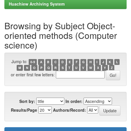
Huachiew Archiving System
Browsing by Subject Object-
oriented methods (Computer
science)
Jump to:
0-9
A
B
C
D
E
F
G
H
I
J
K
L
M
N
O
P
Q
R
S
T
U
V
W
X
Y
Z
or enter first few letters:
Sort by:
In order:
Results/Page
Authors/Record: