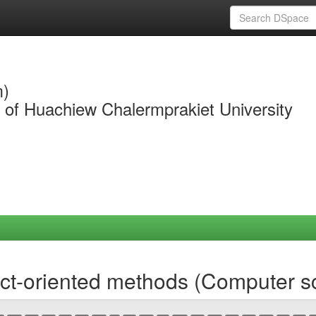
m)
y of Huachiew Chalermprakiet University
ct-oriented methods (Computer s