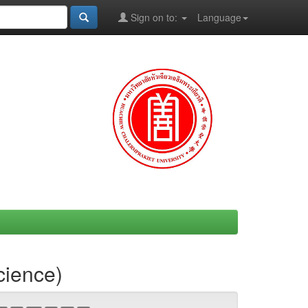
Sign on to:
Language
cience)