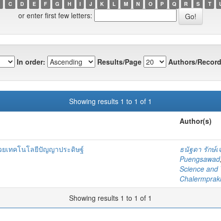
C
D
E
F
G
H
I
J
K
L
M
N
O
P
Q
R
S
T
or enter first few letters:
In order:
Results/Page
Authors/Record
Showing results 1 to 1 of 1
Author(s)
้วยเทคโนโลยีปัญญาประดิษฐ์
ธนัฐดา รักษ์เ
Puengsawad
Science and
Chalermpraki
Showing results 1 to 1 of 1