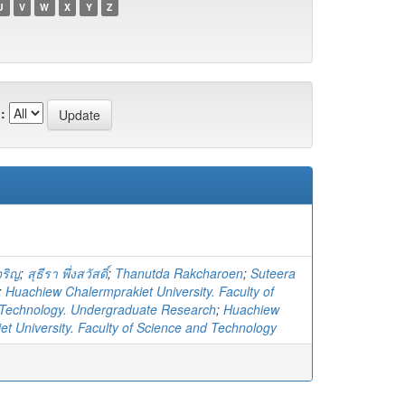
U
V
W
X
Y
Z
:
จริญ
;
สุธีรา พึ่งสวัสดิ์
;
Thanutda Rakcharoen
;
Suteera
;
Huachiew Chalermprakiet University. Faculty of
 Technology. Undergraduate Research
;
Huachiew
et University. Faculty of Science and Technology