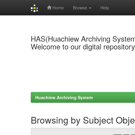
Home
Browse
Help
Skip
navigation
HAS(Huachiew Archiving Syste
Welcome to our digital repositor
Huachiew Archiving System
Browsing by Subject Obje