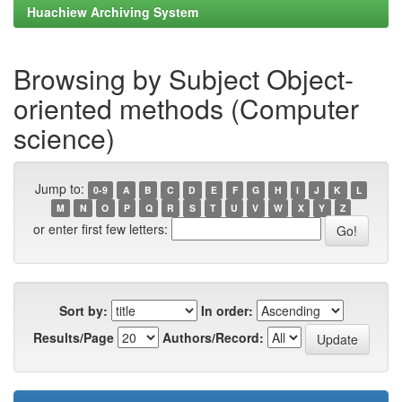
Huachiew Archiving System
Browsing by Subject Object-
oriented methods (Computer
science)
Jump to:
0-9
A
B
C
D
E
F
G
H
I
J
K
L
M
N
O
P
Q
R
S
T
U
V
W
X
Y
Z
or enter first few letters:
Sort by:
In order:
Results/Page
Authors/Record: