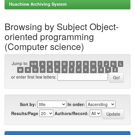
Huachiew Archiving System
Browsing by Subject Object-
oriented programming
(Computer science)
Jump to:
0-9
A
B
C
D
E
F
G
H
I
J
K
L
M
N
O
P
Q
R
S
T
U
V
W
X
Y
Z
or enter first few letters:
Sort by:
In order:
Results/Page
Authors/Record: