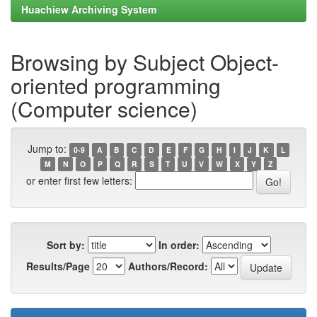
Huachiew Archiving System
Browsing by Subject Object-
oriented programming
(Computer science)
Jump to:
0-9
A
B
C
D
E
F
G
H
I
J
K
L
M
N
O
P
Q
R
S
T
U
V
W
X
Y
Z
or enter first few letters:
Sort by:
In order:
Results/Page
Authors/Record: