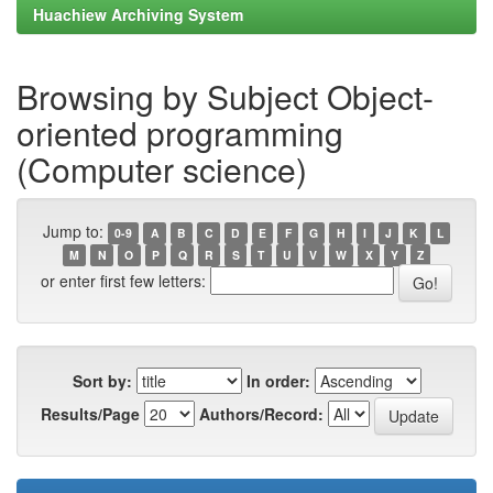
Huachiew Archiving System
Browsing by Subject Object-
oriented programming
(Computer science)
Jump to:
0-9
A
B
C
D
E
F
G
H
I
J
K
L
M
N
O
P
Q
R
S
T
U
V
W
X
Y
Z
or enter first few letters:
Sort by:
In order:
Results/Page
Authors/Record: