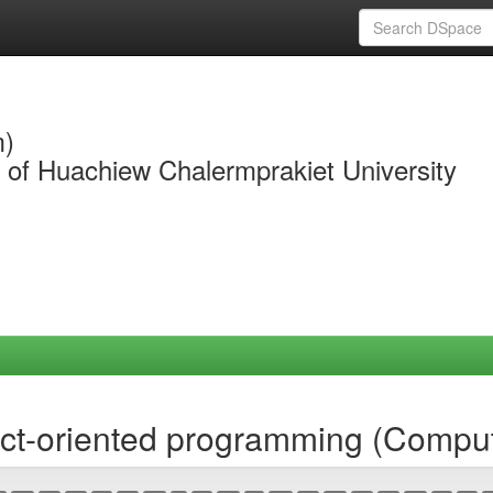
m)
y of Huachiew Chalermprakiet University
ct-oriented programming (Comput