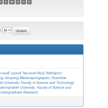
U
V
W
X
Y
Z
:
ระพงศ์
;
อนุพงศ์ วัฒนพงศาพันธ์
;
Nathaporn
ng
;
Anupong Wattanapongsapan
;
Huachiew
et University. Faculty of Science and Technology
;
lermprakiet University. Faculty of Science and
 Undergraduate Research