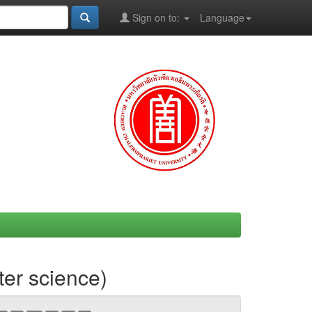
Sign on to:
Language
er science)