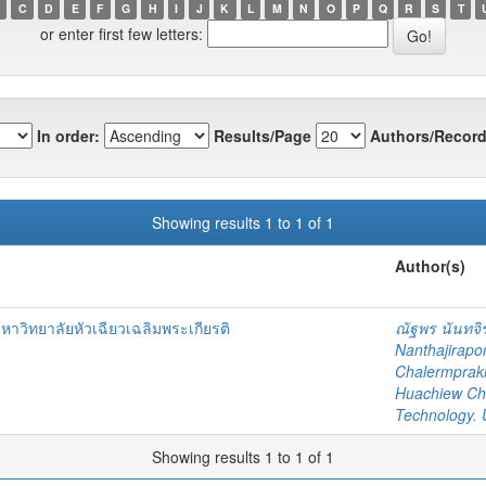
C
D
E
F
G
H
I
J
K
L
M
N
O
P
Q
R
S
T
or enter first few letters:
In order:
Results/Page
Authors/Record
Showing results 1 to 1 of 1
Author(s)
หาวิทยาลัยหัวเฉียวเฉลิมพระเกียรติ
ณัฐพร นันทจิ
Nanthajirapo
Chalermpraki
Huachiew Cha
Technology.
Showing results 1 to 1 of 1