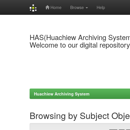
Home
Browse
Help
Skip
navigation
HAS(Huachiew Archiving Syste
Welcome to our digital repositor
Huachiew Archiving System
Browsing by Subject Obje