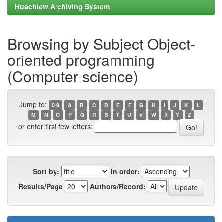
Huachiew Archiving System
Browsing by Subject Object-
oriented programming
(Computer science)
Jump to:
0-9
A
B
C
D
E
F
G
H
I
J
K
L
M
N
O
P
Q
R
S
T
U
V
W
X
Y
Z
or enter first few letters:
Sort by:
In order:
Results/Page
Authors/Record: