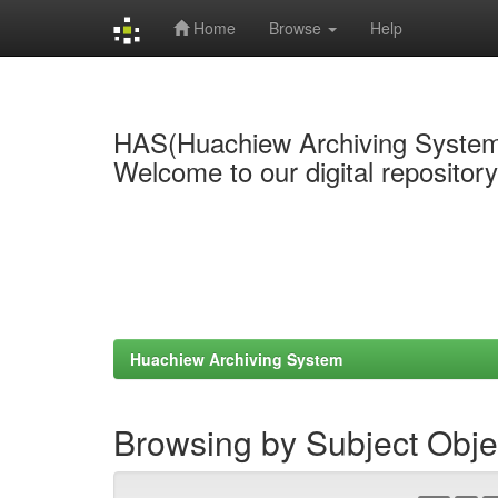
Home
Browse
Help
Skip
navigation
HAS(Huachiew Archiving Syste
Welcome to our digital repositor
Huachiew Archiving System
Browsing by Subject Obje