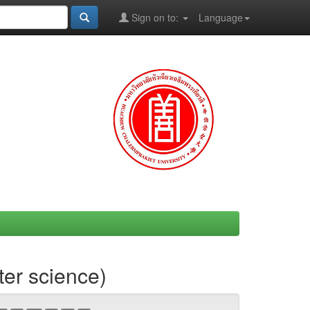
Sign on to:
Language
er science)