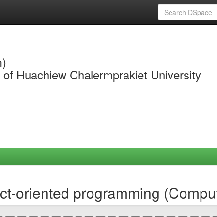
m)
y of Huachiew Chalermprakiet University
ct-oriented programming (Comput