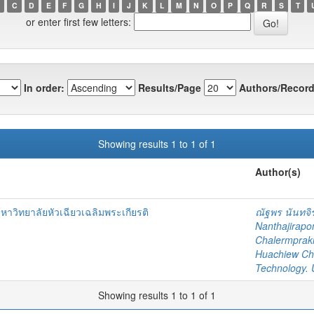
C
D
E
F
G
H
I
J
K
L
M
N
O
P
Q
R
S
T
or enter first few letters:
In order:
Results/Page
Authors/Record
Showing results 1 to 1 of 1
Author(s)
หาวิทยาลัยหัวเฉียวเฉลิมพระเกียรติ
ณัฐพร นันทจิ
Nanthajirapo
Chalermpraki
Huachiew Cha
Technology.
Showing results 1 to 1 of 1