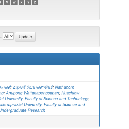
U
V
W
X
Y
Z
:
ระพงศ์
;
อนุพงศ์ วัฒนพงศาพันธ์
;
Nathaporn
ng
;
Anupong Wattanapongsapan
;
Huachiew
et University. Faculty of Science and Technology
;
lermprakiet University. Faculty of Science and
 Undergraduate Research