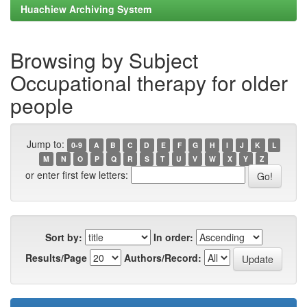
Huachiew Archiving System
Browsing by Subject
Occupational therapy for older
people
Jump to:
0-9
A
B
C
D
E
F
G
H
I
J
K
L
M
N
O
P
Q
R
S
T
U
V
W
X
Y
Z
or enter first few letters:
Sort by:
In order:
Results/Page
Authors/Record: