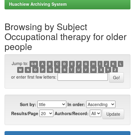
Huachiew Archiving System
Browsing by Subject
Occupational therapy for older
people
Jump to:
0-9
A
B
C
D
E
F
G
H
I
J
K
L
M
N
O
P
Q
R
S
T
U
V
W
X
Y
Z
or enter first few letters:
Sort by:
In order:
Results/Page
Authors/Record: