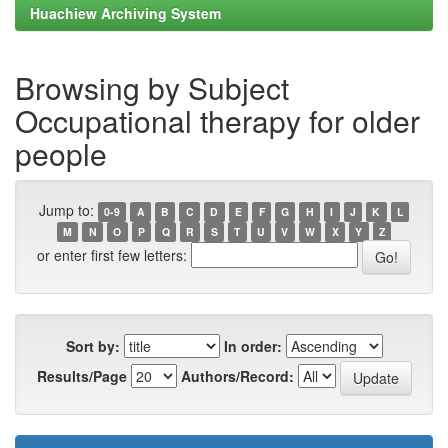
Huachiew Archiving System
Browsing by Subject
Occupational therapy for older
people
Jump to:
0-9
A
B
C
D
E
F
G
H
I
J
K
L
M
N
O
P
Q
R
S
T
U
V
W
X
Y
Z
or enter first few letters:
Sort by:
In order:
Results/Page
Authors/Record: