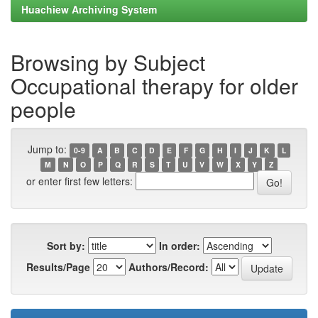
Huachiew Archiving System
Browsing by Subject
Occupational therapy for older
people
Jump to:
0-9
A
B
C
D
E
F
G
H
I
J
K
L
M
N
O
P
Q
R
S
T
U
V
W
X
Y
Z
or enter first few letters:
Sort by:
In order:
Results/Page
Authors/Record: