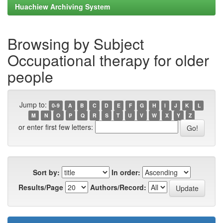
Huachiew Archiving System
Browsing by Subject
Occupational therapy for older
people
Jump to:
0-9
A
B
C
D
E
F
G
H
I
J
K
L
M
N
O
P
Q
R
S
T
U
V
W
X
Y
Z
or enter first few letters:
Sort by:
In order:
Results/Page
Authors/Record: