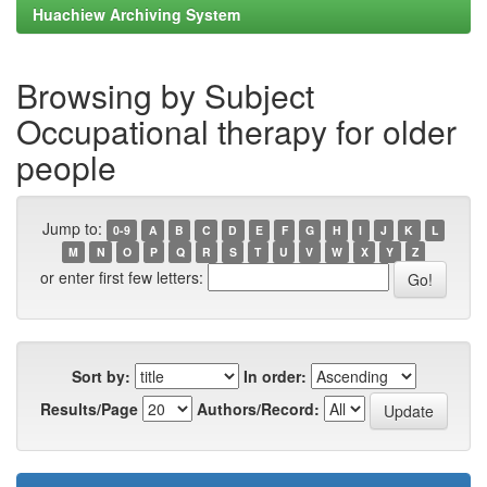
Huachiew Archiving System
Browsing by Subject
Occupational therapy for older
people
Jump to:
0-9
A
B
C
D
E
F
G
H
I
J
K
L
M
N
O
P
Q
R
S
T
U
V
W
X
Y
Z
or enter first few letters:
Sort by:
In order:
Results/Page
Authors/Record: