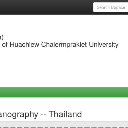
m)
y of Huachiew Chalermprakiet University
nography -- Thailand