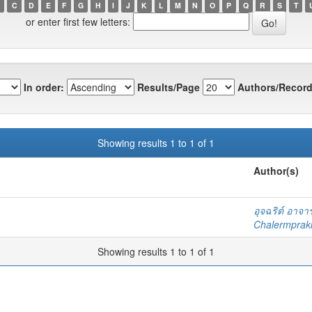
C
D
E
F
G
H
I
J
K
L
M
N
O
P
Q
R
S
T
or enter first few letters:
In order:
Results/Page
Authors/Record
Showing results 1 to 1 of 1
Author(s)
อุจฉริต์ อาจาร
Chalermprakie
Showing results 1 to 1 of 1