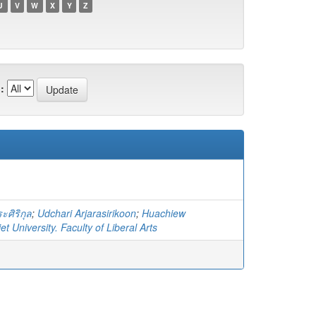
U
V
W
X
Y
Z
:
ะศิริกุล
;
Udchari Arjarasirikoon
;
Huachiew
t University. Faculty of Liberal Arts