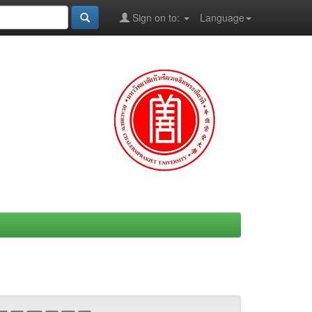
Sign on to:
Language