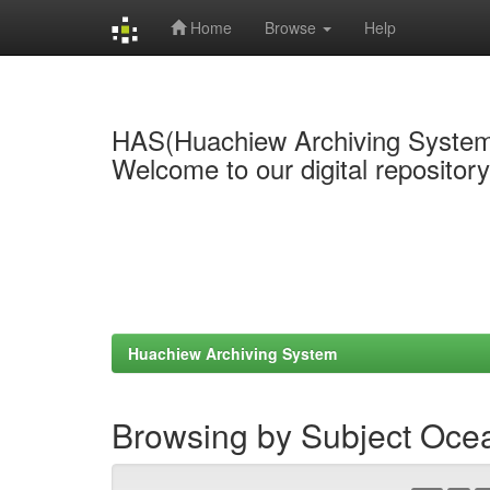
Home
Browse
Help
Skip
navigation
HAS(Huachiew Archiving Syste
Welcome to our digital repositor
Huachiew Archiving System
Browsing by Subject Ocea