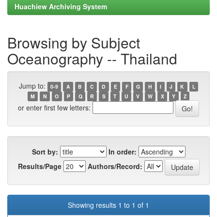
Huachiew Archiving System
Browsing by Subject
Oceanography -- Thailand
Jump to:
0-9
A
B
C
D
E
F
G
H
I
J
K
L
M
N
O
P
Q
R
S
T
U
V
W
X
Y
Z
or enter first few letters:
Sort by:
In order:
Results/Page
Authors/Record:
Showing results 1 to 1 of 1