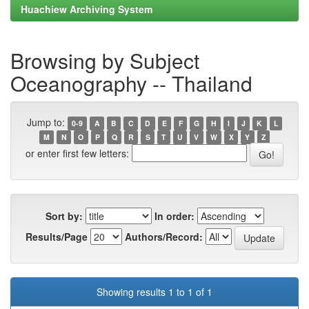
Huachiew Archiving System
Browsing by Subject
Oceanography -- Thailand
Jump to:
0-9
A
B
C
D
E
F
G
H
I
J
K
L
M
N
O
P
Q
R
S
T
U
V
W
X
Y
Z
or enter first few letters:
Sort by:
In order:
Results/Page
Authors/Record:
Showing results 1 to 1 of 1