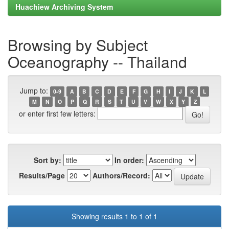
Huachiew Archiving System
Browsing by Subject
Oceanography -- Thailand
Jump to:
0-9
A
B
C
D
E
F
G
H
I
J
K
L
M
N
O
P
Q
R
S
T
U
V
W
X
Y
Z
or enter first few letters:
Sort by:
In order:
Results/Page
Authors/Record:
Showing results 1 to 1 of 1