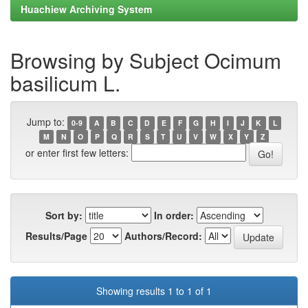
Huachiew Archiving System
Browsing by Subject Ocimum
basilicum L.
Jump to:
0-9
A
B
C
D
E
F
G
H
I
J
K
L
M
N
O
P
Q
R
S
T
U
V
W
X
Y
Z
or enter first few letters:
Sort by:
In order:
Results/Page
Authors/Record:
Showing results 1 to 1 of 1