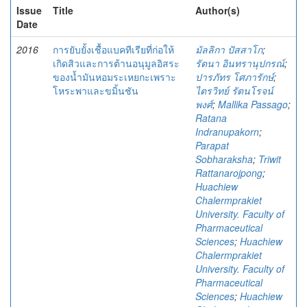
Issue
Title
Author(s)
Date
2016
การยับยั้งเชื้อแบคทีเรียที่ก่อให้
มัลลิกา ปัสสาโก
;
เกิดสิวและการต้านอนุมูลอิสระ
รัตนา อินทรานุปกรณ์
;
ของน้ำมันหอมระเหยกะเพราะ
ปารภัทร โศภารักษ์
;
โหระพาและขมิ้นชัน
ไตรวิทย์ รัตนโรจน์
พงศ์
;
Mallika Passago
;
Ratana
Indranupakorn
;
Parapat
Sobharaksha
;
Triwit
Rattanarojpong
;
Huachiew
Chalermprakiet
University. Faculty of
Pharmaceutical
Sciences
;
Huachiew
Chalermprakiet
University. Faculty of
Pharmaceutical
Sciences
;
Huachiew