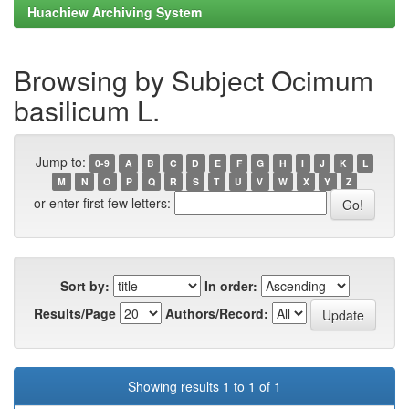
Huachiew Archiving System
Browsing by Subject Ocimum
basilicum L.
Jump to:
0-9
A
B
C
D
E
F
G
H
I
J
K
L
M
N
O
P
Q
R
S
T
U
V
W
X
Y
Z
or enter first few letters:
Sort by:
In order:
Results/Page
Authors/Record:
Showing results 1 to 1 of 1