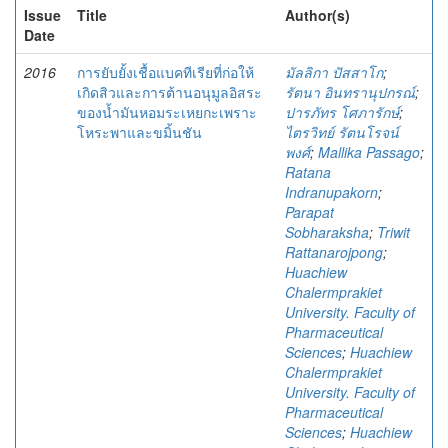
Issue
Title
Author(s)
Date
2016
การยับยั้งเชื้อแบคทีเรียที่ก่อให้
มัลลิกา ปัสสาโก
;
เกิดสิวและการต้านอนุมูลอิสระ
รัตนา อินทรานุปกรณ์
;
ของน้ำมันหอมระเหยกะเพราะ
ปารภัทร โศภารักษ์
;
โหระพาและขมิ้นชัน
ไตรวิทย์ รัตนโรจน์
พงศ์
;
Mallika Passago
;
Ratana
Indranupakorn
;
Parapat
Sobharaksha
;
Triwit
Rattanarojpong
;
Huachiew
Chalermprakiet
University. Faculty of
Pharmaceutical
Sciences
;
Huachiew
Chalermprakiet
University. Faculty of
Pharmaceutical
Sciences
;
Huachiew