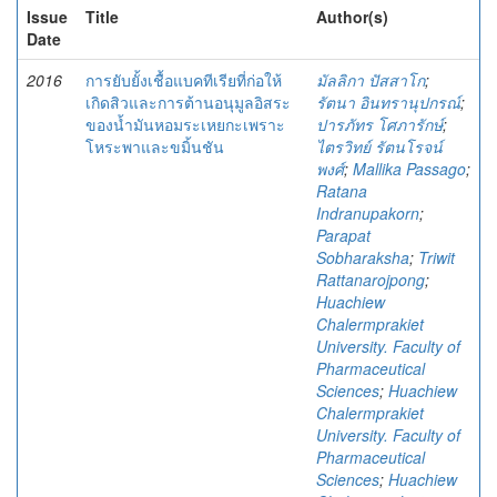
Issue
Title
Author(s)
Date
2016
การยับยั้งเชื้อแบคทีเรียที่ก่อให้
มัลลิกา ปัสสาโก
;
เกิดสิวและการต้านอนุมูลอิสระ
รัตนา อินทรานุปกรณ์
;
ของน้ำมันหอมระเหยกะเพราะ
ปารภัทร โศภารักษ์
;
โหระพาและขมิ้นชัน
ไตรวิทย์ รัตนโรจน์
พงศ์
;
Mallika Passago
;
Ratana
Indranupakorn
;
Parapat
Sobharaksha
;
Triwit
Rattanarojpong
;
Huachiew
Chalermprakiet
University. Faculty of
Pharmaceutical
Sciences
;
Huachiew
Chalermprakiet
University. Faculty of
Pharmaceutical
Sciences
;
Huachiew