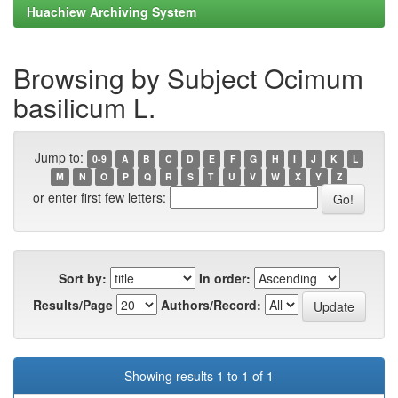
Huachiew Archiving System
Browsing by Subject Ocimum
basilicum L.
Jump to:
0-9
A
B
C
D
E
F
G
H
I
J
K
L
M
N
O
P
Q
R
S
T
U
V
W
X
Y
Z
or enter first few letters:
Sort by:
In order:
Results/Page
Authors/Record:
Showing results 1 to 1 of 1