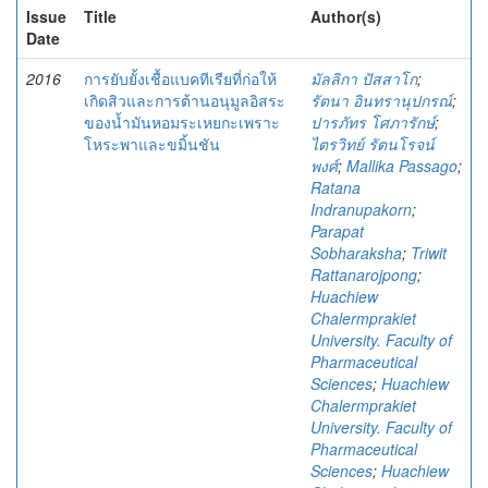
Issue
Title
Author(s)
Date
2016
การยับยั้งเชื้อแบคทีเรียที่ก่อให้
มัลลิกา ปัสสาโก
;
เกิดสิวและการต้านอนุมูลอิสระ
รัตนา อินทรานุปกรณ์
;
ของน้ำมันหอมระเหยกะเพราะ
ปารภัทร โศภารักษ์
;
โหระพาและขมิ้นชัน
ไตรวิทย์ รัตนโรจน์
พงศ์
;
Mallika Passago
;
Ratana
Indranupakorn
;
Parapat
Sobharaksha
;
Triwit
Rattanarojpong
;
Huachiew
Chalermprakiet
University. Faculty of
Pharmaceutical
Sciences
;
Huachiew
Chalermprakiet
University. Faculty of
Pharmaceutical
Sciences
;
Huachiew