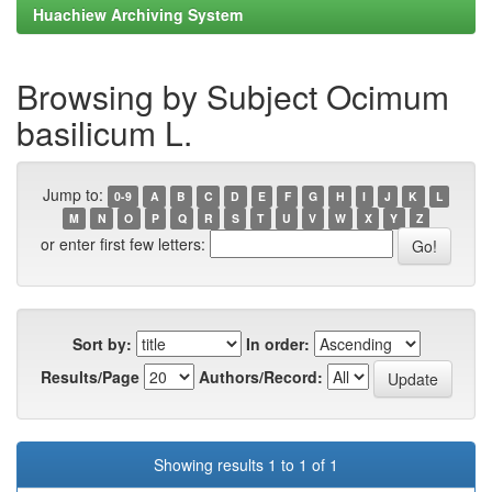
Huachiew Archiving System
Browsing by Subject Ocimum
basilicum L.
Jump to:
0-9
A
B
C
D
E
F
G
H
I
J
K
L
M
N
O
P
Q
R
S
T
U
V
W
X
Y
Z
or enter first few letters:
Sort by:
In order:
Results/Page
Authors/Record:
Showing results 1 to 1 of 1