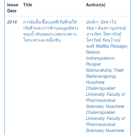
Issue
Title
Author(s)
Date
2016
การยับยั้งเชื้อแบคทีเรียที่ก่อให้
มัลลิกา ปัสสาโก
;
เกิดสิวและการต้านอนุมูลอิสระ
รัตนา อินทรานุปกรณ์
;
ของน้ำมันหอมระเหยกะเพราะ
ปารภัทร โศภารักษ์
;
โหระพาและขมิ้นชัน
ไตรวิทย์ รัตนโรจน์
พงศ์
;
Mallika Passago
;
Ratana
Indranupakorn
;
Parapat
Sobharaksha
;
Triwit
Rattanarojpong
;
Huachiew
Chalermprakiet
University. Faculty of
Pharmaceutical
Sciences
;
Huachiew
Chalermprakiet
University. Faculty of
Pharmaceutical
Sciences
;
Huachiew