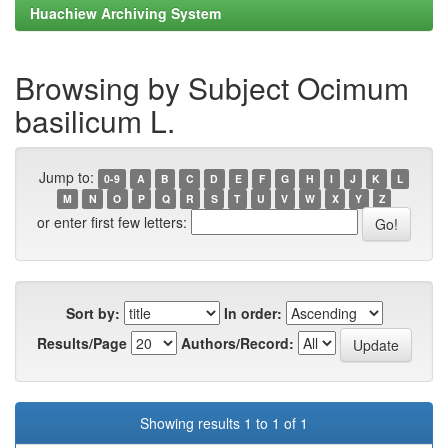
Huachiew Archiving System
Browsing by Subject Ocimum
basilicum L.
Jump to:
0-9
A
B
C
D
E
F
G
H
I
J
K
L
M
N
O
P
Q
R
S
T
U
V
W
X
Y
Z
or enter first few letters:
Sort by:
In order:
Results/Page
Authors/Record:
Showing results 1 to 1 of 1