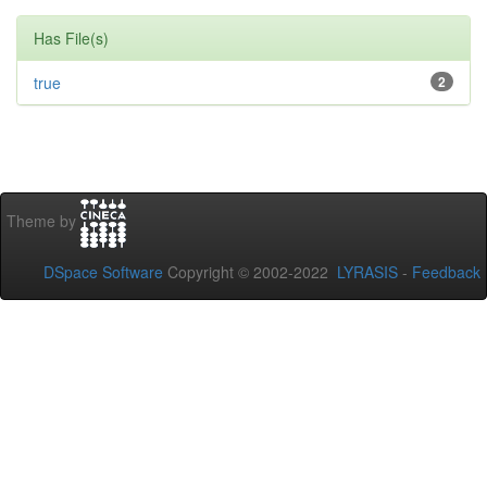
Has File(s)
true
2
Theme by
DSpace Software
Copyright © 2002-2022
LYRASIS
-
Feedback