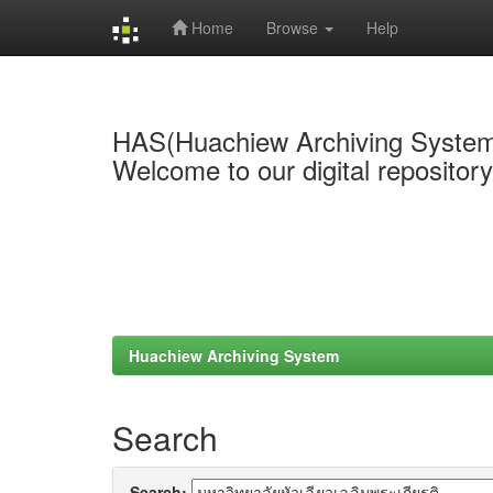
Home
Browse
Help
Skip
navigation
HAS(Huachiew Archiving Syste
Welcome to our digital repositor
Huachiew Archiving System
Search
Search: