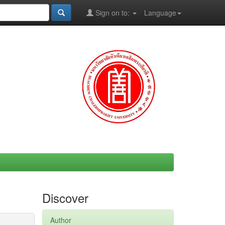
Sign on to:
Language
Discover
Author