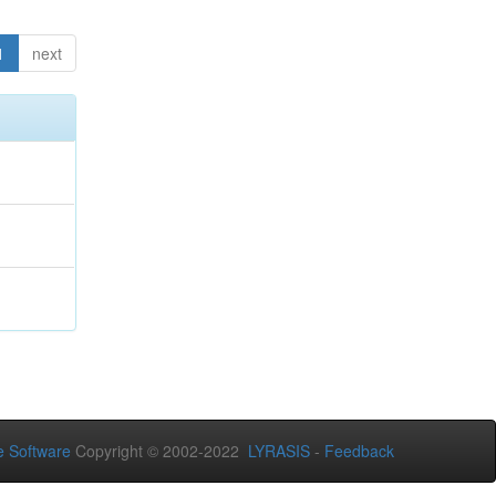
1
next
 Software
Copyright © 2002-2022
LYRASIS
-
Feedback