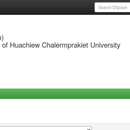
m)
y of Huachiew Chalermprakiet University