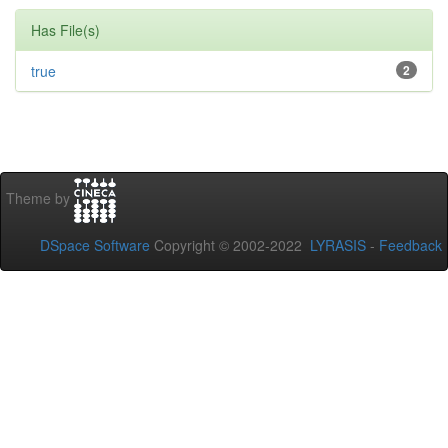
Has File(s)
true
2
Theme by
DSpace Software
Copyright © 2002-2022
LYRASIS
-
Feedback