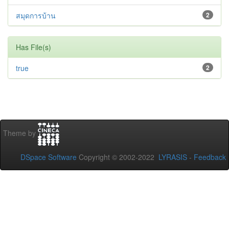
สมุดการบ้าน
2
Has File(s)
true
2
Theme by
DSpace Software
Copyright © 2002-2022
LYRASIS
-
Feedback