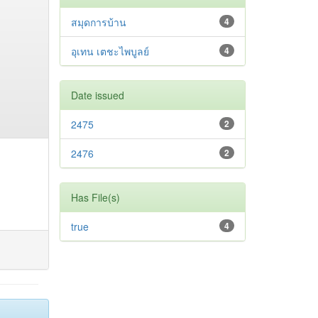
สมุดการบ้าน
4
อุเทน เตชะไพบูลย์
4
Date issued
2475
2
2476
2
Has File(s)
true
4