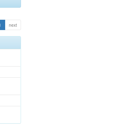
1
next