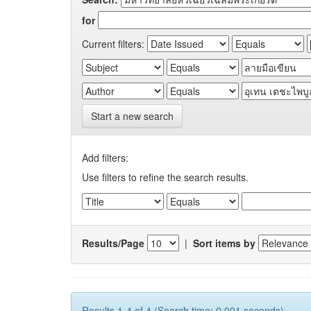
for
Current filters:
Start a new search
Add filters:
Use filters to refine the search results.
Results/Page
|
Sort items by
Results 1-4 of 4 (Search time: 0.001 seconds).