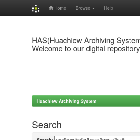
Home
Browse
Help
Skip
navigation
HAS(Huachiew Archiving Syste
Welcome to our digital repositor
Huachiew Archiving System
Search
Search: