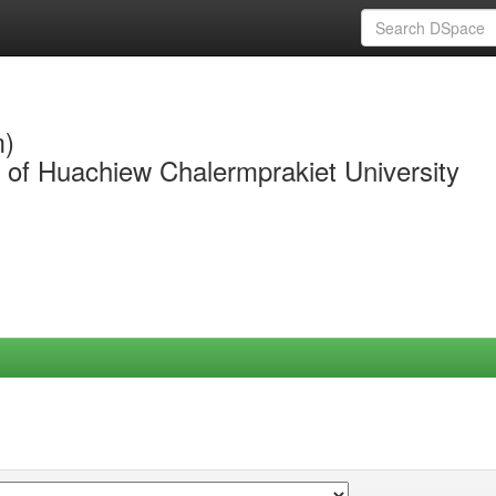
m)
y of Huachiew Chalermprakiet University