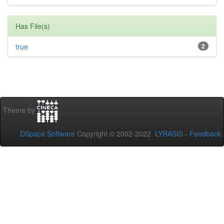
Has File(s)
true
2
Theme by
DSpace Software
Copyright © 2002-2022
LYRASIS
-
Feedback