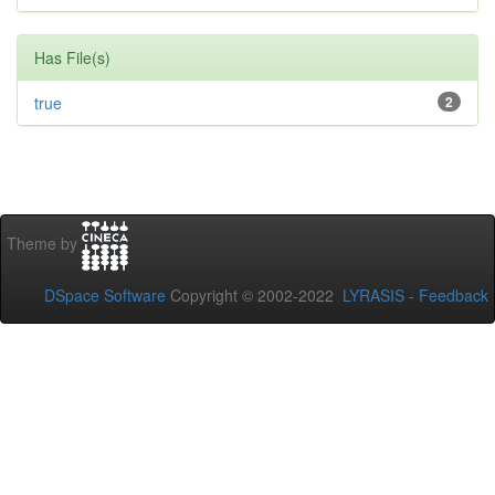
Has File(s)
true
2
Theme by
DSpace Software
Copyright © 2002-2022
LYRASIS
-
Feedback