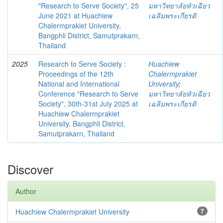
"Research to Serve Society", 25
มหาวิทยาลัยหัวเฉียว
June 2021 at Huachiew
เฉลิมพระเกียรติ
Chalermprakiet University,
Bangphli District, Samutprakarn,
Thailand
2025
Research to Serve Society :
Huachiew
Proceedings of the 12th
Chalermprakiet
National and International
University
;
Conference "Research to Serve
มหาวิทยาลัยหัวเฉียว
Society", 30th-31st July 2025 at
เฉลิมพระเกียรติ
Huachiew Chalermprakiet
University, Bangphli District,
Samutprakarn, Thailand
Discover
Author
Huachiew Chalermprakiet University
7