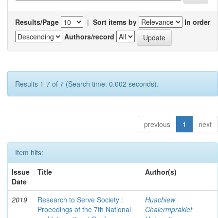
Results/Page
|
Sort items by
In order
Authors/record
Results 1-7 of 7 (Search time: 0.002 seconds).
previous
1
next
Item hits:
Issue
Title
Author(s)
Date
2019
Research to Serve Society :
Huachiew
Proeedings of the 7th National
Chalermprakiet