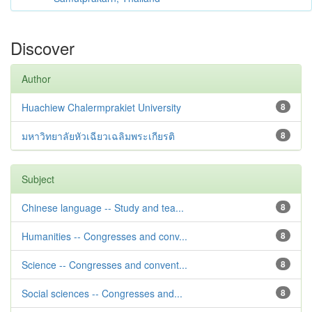
Discover
Author
Huachiew Chalermprakiet University
8
มหาวิทยาลัยหัวเฉียวเฉลิมพระเกียรติ
8
Subject
Chinese language -- Study and tea...
8
Humanities -- Congresses and conv...
8
Science -- Congresses and convent...
8
Social sciences -- Congresses and...
8