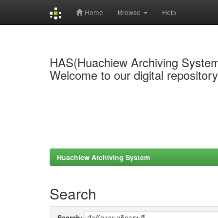
Home
Browse
Help
Skip
navigation
HAS(Huachiew Archiving Syste
Welcome to our digital repositor
Huachiew Archiving System
Search
Search: