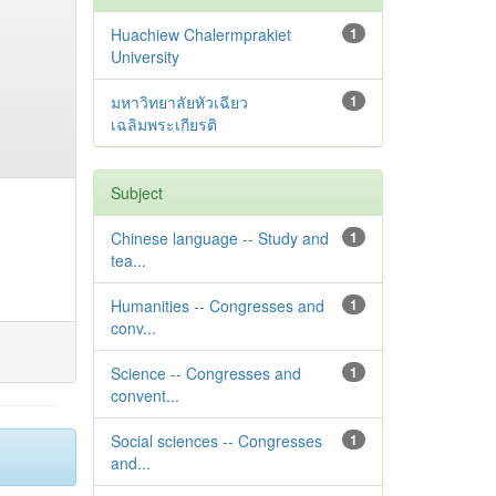
Huachiew Chalermprakiet
1
University
มหาวิทยาลัยหัวเฉียว
1
เฉลิมพระเกียรติ
Subject
Chinese language -- Study and
1
tea...
Humanities -- Congresses and
1
conv...
Science -- Congresses and
1
convent...
Social sciences -- Congresses
1
and...