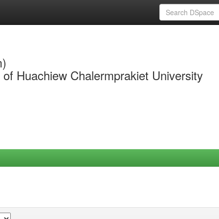
m)
y of Huachiew Chalermprakiet University