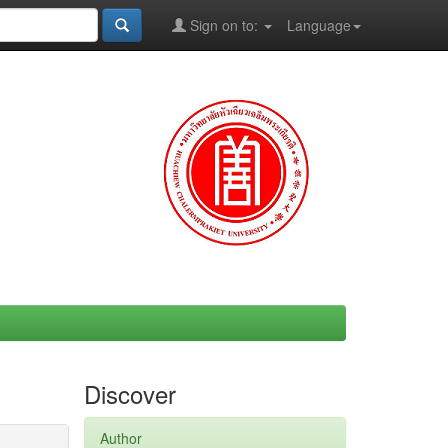
Sign on to:
Language
Discover
Author