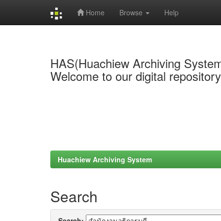
Home
Browse
Help
Skip
navigation
HAS(Huachiew Archiving Syste
Welcome to our digital repositor
Huachiew Archiving System
Search
Search: