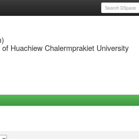
m)
y of Huachiew Chalermprakiet University