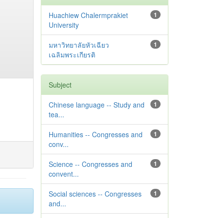
Huachiew Chalermprakiet
1
University
มหาวิทยาลัยหัวเฉียว
1
เฉลิมพระเกียรติ
Subject
Chinese language -- Study and
1
tea...
Humanities -- Congresses and
1
conv...
Science -- Congresses and
1
convent...
Social sciences -- Congresses
1
and...