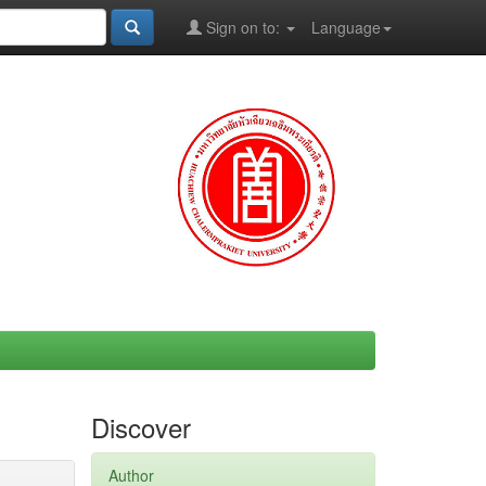
Sign on to:
Language
Discover
Author