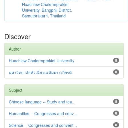
Huachiew Chalermprakiet
University, Bangphli District,
Samutprakarn, Thailand
Discover
Author
Huachiew Chalermprakiet University
8
มหาวิทยาลัยหัวเฉียวเฉลิมพระเกียรติ
8
Subject
Chinese language -- Study and tea...
8
Humanities -- Congresses and conv...
8
Science -- Congresses and convent...
8