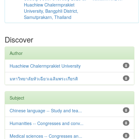
Huachiew Chalermprakiet
University, Bangphli District,
Samutprakarn, Thailand
Discover
Author
Huachiew Chalermprakiet University
8
มหาวิทยาลัยหัวเฉียวเฉลิมพระเกียรติ
8
Subject
Chinese language -- Study and tea...
8
Humanities -- Congresses and conv...
8
Medical sciences -- Congresses an...
8