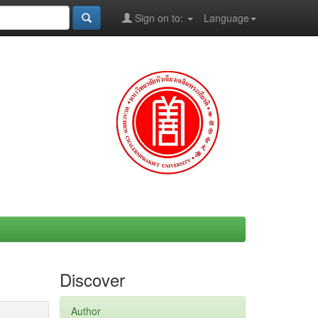
Sign on to:
Language
Discover
Author