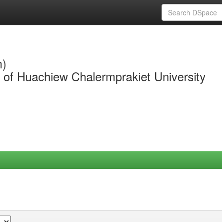
m)
y of Huachiew Chalermprakiet University