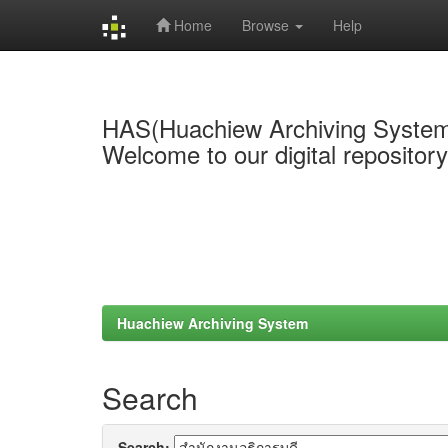
Home
Browse
Help
Skip
navigation
HAS(Huachiew Archiving Syste
Welcome to our digital repositor
Huachiew Archiving System
Search
Search: