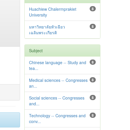
Huachiew Chalermprakiet
8
University
มหาวิทยาลัยหัวเฉียว
8
เฉลิมพระเกียรติ
Subject
Chinese language -- Study and
8
tea...
Medical sciences -- Congresses
8
an...
Social sciences -- Congresses
8
and...
Technology -- Congresses and
8
conv...