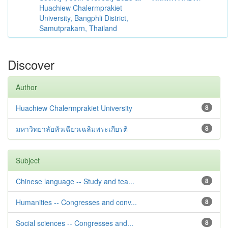
Huachiew Chalermprakiet
University, Bangphli District,
Samutprakarn, Thailand
Discover
Author
Huachiew Chalermprakiet University
8
มหาวิทยาลัยหัวเฉียวเฉลิมพระเกียรติ
8
Subject
Chinese language -- Study and tea...
8
Humanities -- Congresses and conv...
8
Social sciences -- Congresses and...
8