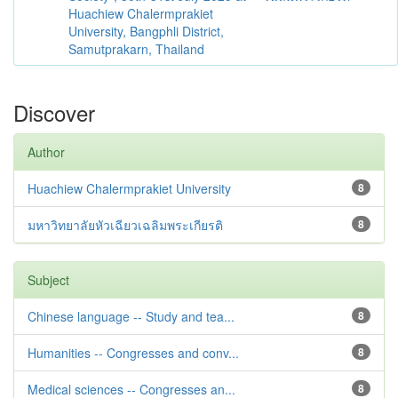
Huachiew Chalermprakiet
University, Bangphli District,
Samutprakarn, Thailand
Discover
Author
Huachiew Chalermprakiet University
8
มหาวิทยาลัยหัวเฉียวเฉลิมพระเกียรติ
8
Subject
Chinese language -- Study and tea...
8
Humanities -- Congresses and conv...
8
Medical sciences -- Congresses an...
8