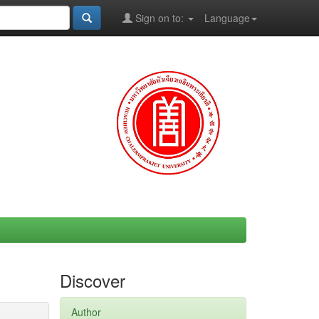
Sign on to:
Language
Discover
Author