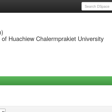
m)
y of Huachiew Chalermprakiet University