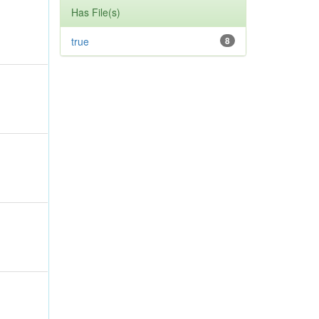
Has File(s)
true
8