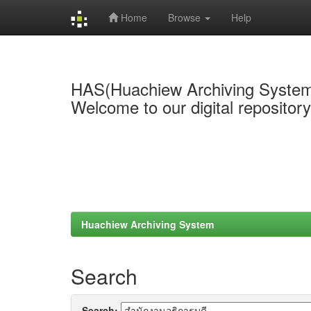
Home
Browse
Help
Skip
navigation
HAS(Huachiew Archiving Syste
Welcome to our digital repositor
Huachiew Archiving System
Search
Search: