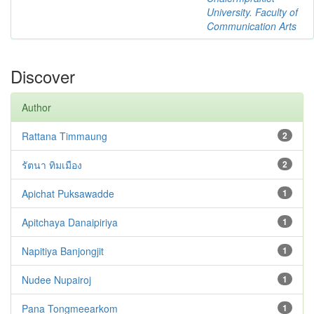
University. Faculty of
Communication Arts
Discover
Author
Rattana Timmaung
2
รัตนา ทิมเมือง
2
Apichat Puksawadde
1
Apitchaya Danaipiriya
1
Napitiya Banjongjit
1
Nudee Nupairoj
1
Pana Tongmeearkom
1