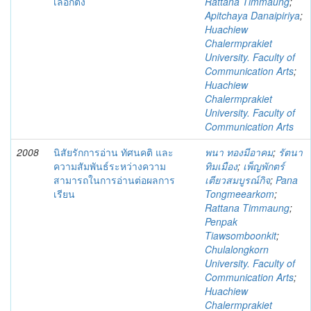
เลือกตั้ง
Rattana Timmaung
;
Apitchaya Danaipiriya
;
Huachiew
Chalermprakiet
University. Faculty of
Communication Arts
;
Huachiew
Chalermprakiet
University. Faculty of
Communication Arts
2008
นิสัยรักการอ่าน ทัศนคติ และ
พนา ทองมีอาคม
;
รัตนา
ความสัมพันธ์ระหว่างความ
ทิมเมือง
;
เพ็ญพักตร์
สามารถในการอ่านต่อผลการ
เตียวสมบูรณ์กิจ
;
Pana
เรียน
Tongmeearkom
;
Rattana Timmaung
;
Penpak
Tiawsomboonkit
;
Chulalongkorn
University. Faculty of
Communication Arts
;
Huachiew
Chalermprakiet