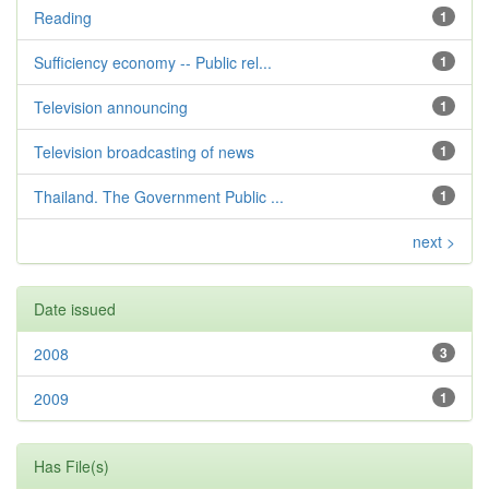
Reading
1
Sufficiency economy -- Public rel...
1
Television announcing
1
Television broadcasting of news
1
Thailand. The Government Public ...
1
next >
Date issued
2008
3
2009
1
Has File(s)