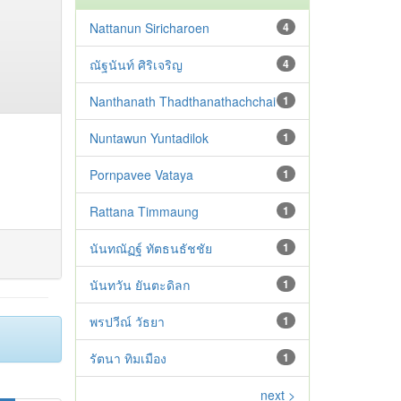
Nattanun Siricharoen
4
ณัฐนันท์ ศิริเจริญ
4
Nanthanath Thadthanathachchai
1
Nuntawun Yuntadilok
1
Pornpavee Vataya
1
Rattana Timmaung
1
นันทณัฏฐ์ ทัตธนธัชชัย
1
นันทวัน ยันตะดิลก
1
พรปวีณ์ วัธยา
1
รัตนา ทิมเมือง
1
next >