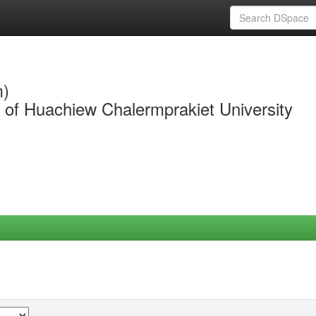
m)
y of Huachiew Chalermprakiet University