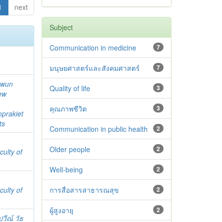
1
next
Subject
Communication in medicine
7
มนุษยศาสตร์และสังคมศาสตร์
7
awun
Quality of life
3
ew
คุณภาพชีวิต
3
prakiet
ts
Communication in public health
2
Older people
2
culty of
Well-being
2
culty of
การสื่อสารสาธารณสุข
2
ผู้สูงอายุ
2
วีณ์ วัธ