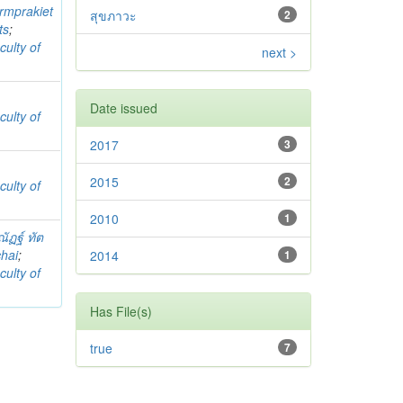
rmprakiet
สุขภาวะ
2
ts
;
culty of
next >
Date issued
culty of
2017
3
2015
2
culty of
2010
1
ัฏฐ์ ทัต
hai
;
2014
1
culty of
Has File(s)
true
7