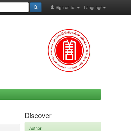
Sign on to:
Language
Discover
Author