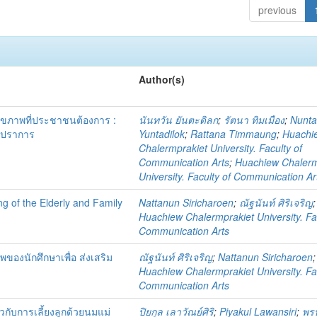
previous
Author(s)
ุขภาพที่ประชาชนต้องการ :
นันทวัน ยันตะดิลก
;
รัตนา ทิมเมือง
;
Nunt
ทรปราการ
Yuntadilok
;
Rattana Timmaung
;
Huachi
Chalermprakiet University. Faculty of
Communication Arts
;
Huachiew Chalerm
University. Faculty of Communication Ar
ng of the Elderly and Family
Nattanun Siricharoen
;
ณัฐนันท์ ศิริเจริญ
;
Huachiew Chalermprakiet University. Fa
Communication Arts
องนักศึกษาเพื่อ ส่งเสริม
ณัฐนันท์ ศิริเจริญ
;
Nattanun Siricharoen
;
Huachiew Chalermprakiet University. Fa
Communication Arts
ยวกับการเลี้ยงลูกด้วยนมแม่
ปิยกุล เลาวัณย์ศิริ
;
Piyakul Lawansiri
;
พรป