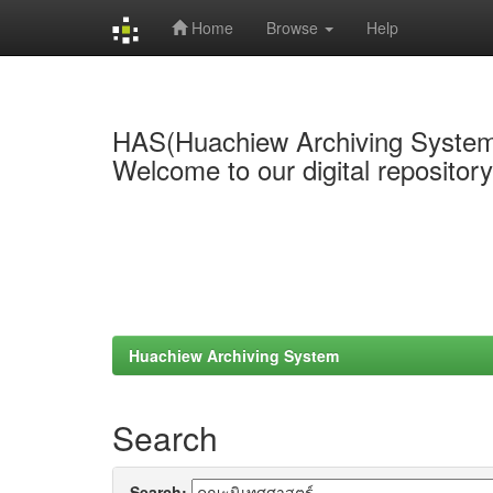
Home
Browse
Help
Skip
navigation
HAS(Huachiew Archiving Syste
Welcome to our digital repositor
Huachiew Archiving System
Search
Search: