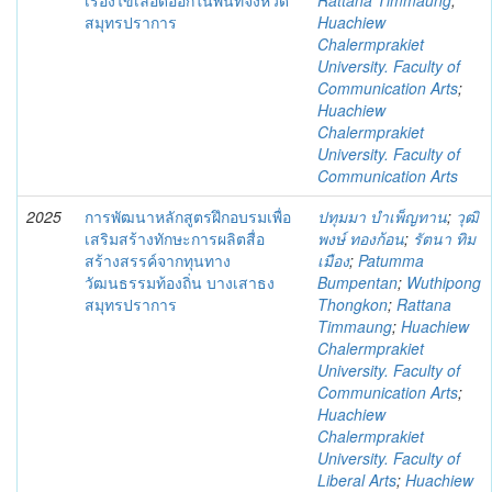
เรื่องไข้เลือดออกในพื้นที่จังหวัด
Rattana Timmaung
;
สมุทรปราการ
Huachiew
Chalermprakiet
University. Faculty of
Communication Arts
;
Huachiew
Chalermprakiet
University. Faculty of
Communication Arts
2025
การพัฒนาหลักสูตรฝึกอบรมเพื่อ
ปทุมมา บําเพ็ญทาน
;
วุฒิ
เสริมสร้างทักษะการผลิตสื่อ
พงษ์ ทองก้อน
;
รัตนา ทิม
สร้างสรรค์จากทุนทาง
เมือง
;
Patumma
วัฒนธรรมท้องถิ่น บางเสาธง
Bumpentan
;
Wuthipong
สมุทรปราการ
Thongkon
;
Rattana
Timmaung
;
Huachiew
Chalermprakiet
University. Faculty of
Communication Arts
;
Huachiew
Chalermprakiet
University. Faculty of
Liberal Arts
;
Huachiew