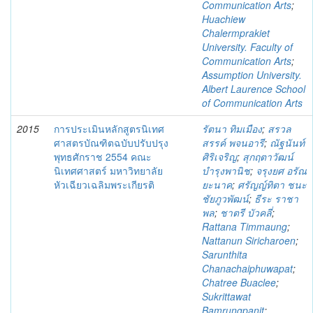
Communication Arts
;
Huachiew
Chalermprakiet
University. Faculty of
Communication Arts
;
Assumption University.
Albert Laurence School
of Communication Arts
2015
การประเมินหลักสูตรนิเทศ
รัตนา ทิมเมือง
;
สรวล
ศาสตรบัณฑิตฉบับปรับปรุง
สรรค์ พจนอารี
;
ณัฐนันท์
พุทธศักราช 2554 คณะ
ศิริเจริญ
;
สุกฤตาวัฒน์
นิเทศศาสตร์ มหาวิทยาลัย
บำรุงพานิช
;
จรุงยศ อรัณ
หัวเฉียวเฉลิมพระเกียรติ
ยะนาค
;
ศรัญญ์ทิตา ชนะ
ชัยภูวพัฒน์
;
ธีระ ราชา
พล
;
ชาตรี บัวคลี่
;
Rattana Timmaung
;
Nattanun Siricharoen
;
Sarunthita
Chanachaiphuwapat
;
Chatree Buaclee
;
Sukrittawat
Bamrungpanit
;