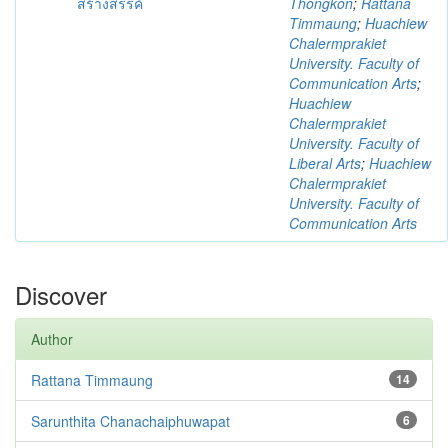
สร้างสรรค์
Thongkon
;
Rattana
Timmaung
;
Huachiew
Chalermprakiet
University. Faculty of
Communication Arts
;
Huachiew
Chalermprakiet
University. Faculty of
Liberal Arts
;
Huachiew
Chalermprakiet
University. Faculty of
Communication Arts
Discover
Author
Rattana Timmaung
14
Sarunthita Chanachaiphuwapat
6