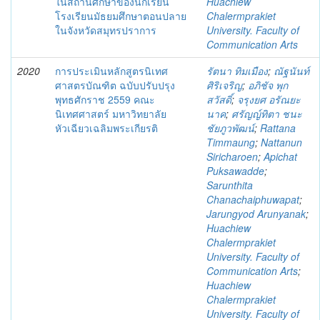
ในสถานศึกษาของนักเรียน
Huachiew
โรงเรียนมัธยมศึกษาตอนปลาย
Chalermprakiet
ในจังหวัดสมุทรปราการ
University. Faculty of
Communication Arts
2020
การประเมินหลักสูตรนิเทศ
รัตนา ทิมเมือง
;
ณัฐนันท์
ศาสตรบัณฑิต ฉบับปรับปรุง
ศิริเจริญ
;
อภิชัจ พุก
พุทธศักราช 2559 คณะ
สวัสดิ์
;
จรุงยศ อรัณยะ
นิเทศศาสตร์ มหาวิทยาลัย
นาค
;
ศรัญญ์ทิตา ชนะ
หัวเฉียวเฉลิมพระเกียรติ
ชัยภูวพัฒน์
;
Rattana
Timmaung
;
Nattanun
Siricharoen
;
Apichat
Puksawadde
;
Sarunthita
Chanachaiphuwapat
;
Jarungyod Arunyanak
;
Huachiew
Chalermprakiet
University. Faculty of
Communication Arts
;
Huachiew
Chalermprakiet
University. Faculty of