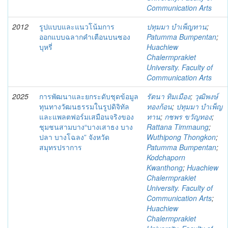
Communication Arts
2012
รูปแบบและแนวโน้มการ
ปทุมมา บำเพ็ญทาน
;
ออกแบบฉลากคำเตือนบนซอง
Patumma Bumpentan
;
บุหรี่
Huachiew
Chalermprakiet
University. Faculty of
Communication Arts
2025
การพัฒนาและยกระดับชุดข้อมูล
รัตนา ทิมเมือง
;
วุฒิพงษ์
ทุนทางวัฒนธรรมในรูปดิจิทัล
ทองก้อน
;
ปทุมมา บําเพ็ญ
และแพลตฟอร์มเสมือนจริงของ
ทาน
;
กชพร ขวัญทอง
;
ชุมชนสามบาง“บางเสาธง บาง
Rattana Timmaung
;
ปลา บางโฉลง” จังหวัด
Wuthipong Thongkon
;
สมุทรปราการ
Patumma Bumpentan
;
Kodchaporn
Kwanthong
;
Huachiew
Chalermprakiet
University. Faculty of
Communication Arts
;
Huachiew
Chalermprakiet