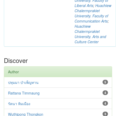
University. Faculty of
Liberal Arts
;
Huachiew
Chalermprakiet
University. Faculty of
Communication Arts
;
Huachiew
Chalermprakiet
University. Arts and
Culture Center
Discover
Author
ปทุมมา บำเพ็ญทาน
5
Rattana Timmaung
4
รัตนา ทิมเมือง
4
Wuthipong Thongkon
3