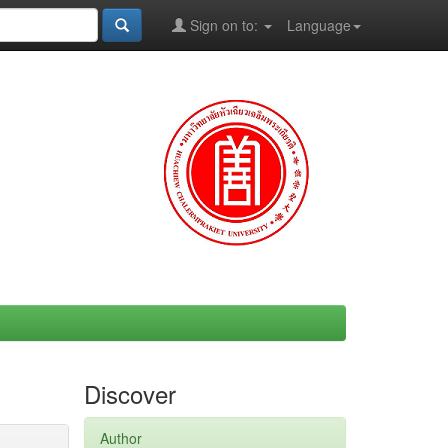
Sign on to:
Language
Discover
Author