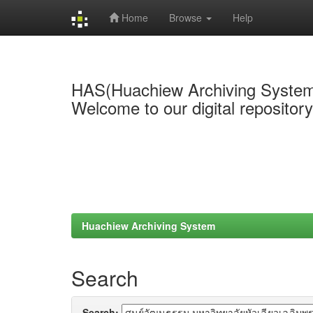
Home
Browse
Help
Skip
navigation
HAS(Huachiew Archiving Syste
Welcome to our digital repositor
Huachiew Archiving System
Search
Search: