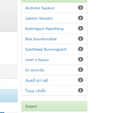
Anchulee Supavut
2
Jaiboon Yamyem
2
Kodchaporn Kwanthong
2
Nick Soonthorndhai
2
Sukrittawat Bumrungpanit
2
กชพร ขวัญทอง
2
นิก สุนทรธัย
2
อัญชุลี สุภาวุฒิ
2
ใจบุญ แย้มยิ้ม
2
Subject