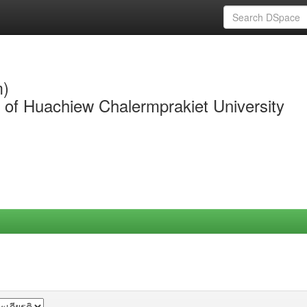
m)
y of Huachiew Chalermprakiet University