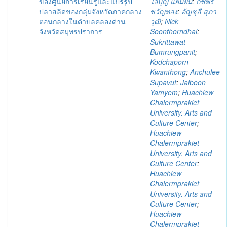
ของศูนย์การเรียนรู้และแปรรูป
ใจบุญ แย้มยิ้ม
;
กชพร
ปลาสลิดของกลุ่มจังหวัดภาคกลาง
ขวัญทอง
;
อัญชุลี สุภา
ตอนกลางในตำบลคลองด่าน
วุฒิ
;
Nick
จังหวัดสมุทรปราการ
Soonthorndhai
;
Sukrittawat
Bumrungpanit
;
Kodchaporn
Kwanthong
;
Anchulee
Supavut
;
Jaiboon
Yamyem
;
Huachiew
Chalermprakiet
University. Arts and
Culture Center
;
Huachiew
Chalermprakiet
University. Arts and
Culture Center
;
Huachiew
Chalermprakiet
University. Arts and
Culture Center
;
Huachiew
Chalermprakiet