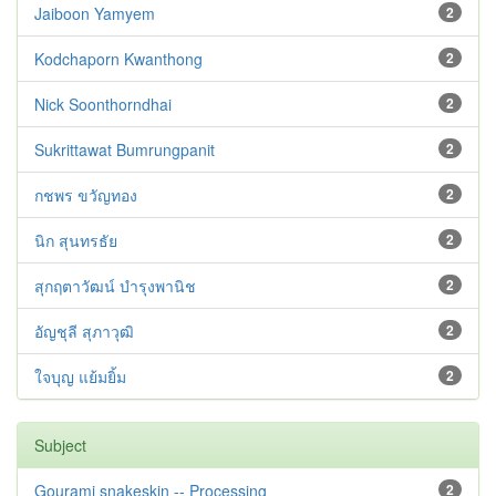
Jaiboon Yamyem
2
Kodchaporn Kwanthong
2
Nick Soonthorndhai
2
Sukrittawat Bumrungpanit
2
กชพร ขวัญทอง
2
นิก สุนทรธัย
2
สุกฤตาวัฒน์ บำรุงพานิช
2
อัญชุลี สุภาวุฒิ
2
ใจบุญ แย้มยิ้ม
2
Subject
Gourami snakeskin -- Processing
2