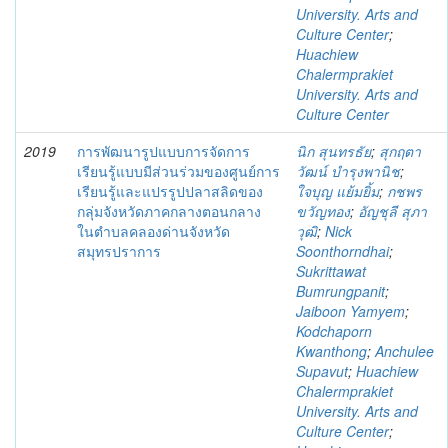
University. Arts and
Culture Center
;
Huachiew
Chalermprakiet
University. Arts and
Culture Center
2019
การพัฒนารูปแบบการจัดการ
นิก สุนทรธัย
;
สุกฤตา
เรียนรู้แบบมีส่วนร่วมของศูนย์การ
วัฒน์ บำรุงพานิช
;
เรียนรู้และแปรรูปปลาสลิดของ
ใจบุญ แย้มยิ้ม
;
กชพร
กลุ่มจังหวัดภาคกลางตอนกลาง
ขวัญทอง
;
อัญชุลี สุภา
ในตำบลคลองด่านจังหวัด
วุฒิ
;
Nick
สมุทรปราการ
Soonthorndhai
;
Sukrittawat
Bumrungpanit
;
Jaiboon Yamyem
;
Kodchaporn
Kwanthong
;
Anchulee
Supavut
;
Huachiew
Chalermprakiet
University. Arts and
Culture Center
;